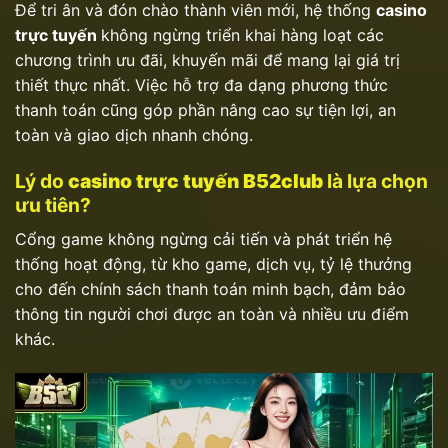
Để tri ân và đón chào thành viên mới, hệ thống
casino
trực tuyến
không ngừng triển khai hàng loạt các
chương trình ưu đãi, khuyến mãi để mang lại giá trị
thiết thực nhất. Việc hỗ trợ đa dạng phương thức
thanh toán cũng góp phần nâng cao sự tiện lợi, an
toàn và giao dịch nhanh chóng.
Lý do
casino trực tuyến B52club
là lựa chọn
ưu tiên?
Cổng game không ngừng cải tiến và phát triển hệ
thống hoạt động, từ kho game, dịch vụ, tỷ lệ thưởng
cho đến chính sách thanh toán minh bạch, đảm bảo
thông tin người chơi được an toàn và nhiều ưu điểm
khác.