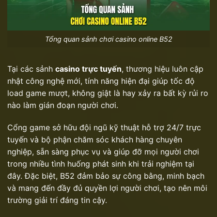
Tổng quan sảnh chơi casino online B52
Tại các sảnh
casino trực tuyến
, thương hiệu luôn cập
nhật công nghệ mới, tính năng hiện đại giúp tốc độ
load game mượt, không giật là hay xảy ra bất kỳ rủi ro
nào làm gián đoạn người chơi.
Cổng game sở hữu đội ngũ kỹ thuật hỗ trợ 24/7 trực
tuyến và bộ phận chăm sóc khách hàng chuyên
nghiệp, sẵn sàng phục vụ và giúp đỡ mọi người chơi
trong nhiều tình huống phát sinh khi trải nghiệm tại
đây. Đặc biệt, B52 đảm bảo sự công bằng, minh bạch
và mang đến đầy đủ quyền lợi người chơi, tạo nên môi
trường giải trí đáng tin cậy.