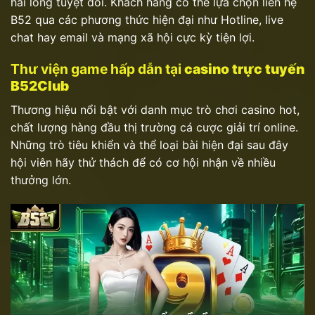
hài lòng tuyệt đối. Khách hàng có thể lựa chọn liên hệ
B52 qua các phương thức hiện đại như Hotline, live
chat hay email và mạng xã hội cực kỳ tiện lợi.
Thư viện game hấp dẫn tại
casino trực tuyến
B52Club
Thương hiệu nổi bật với danh mục trò chơi casino hot,
chất lượng hàng đầu thị trường cá cược giải trí online.
Những trò tiêu khiển và thể loại bài hiện đại sau đây
hội viên hãy thử thách để có cơ hội nhận về nhiều
thưởng lớn.