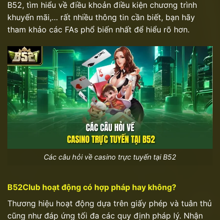
B52, tìm hiểu về điều khoản điều kiện chương trình
khuyến mãi,… rất nhiều thông tin cần biết, bạn hãy
tham khảo các FAs phổ biến nhất để hiểu rõ hơn.
Các câu hỏi về casino trực tuyến tại B52
B52Club hoạt động có hợp pháp hay không?
Thương hiệu hoạt động dựa trên giấy phép và tuân thủ
cũng như đáp ứng tối đa các quy định pháp lý. Nhận