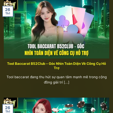
26
Th1
Tool Baccarat B52Club – Góc Nhìn Toàn Diện Về Công Cụ Hỗ
Trợ
Tool baccarat đang thu hút sự quan tâm mạnh mẽ trong cộng
đồng giải trí [...]
26
Th1