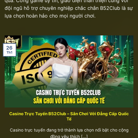
quả. Cổng game uy tín, giao diện thân thiện cùng với
đội ngũ hỗ trợ chuyên nghiệp chắc chắn B52Club là sự
lựa chọn hoàn hảo cho mọi người chơi.
26
Th1
Casino Trực Tuyến B52Club – Sân Chơi Với Đẳng Cấp Quốc
Tế
Casino trực tuyến đang trở thành lựa chọn nổi bật cho cộng
đồng yêu thích [...]