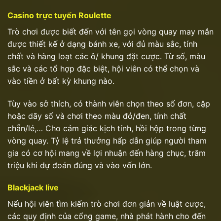
Casino trực tuyến Roulette
Trò chơi được biết đến với tên gọi vòng quay may mắn
được thiết kế ở dạng bánh xe, với đủ màu sắc, tính
chất và hàng loạt các ô/ khung đặt cược. Từ số, màu
sắc và các tổ hợp đặc biệt, hội viên có thể chọn và
vào tiền ở bất kỳ khung nào.
Tùy vào sở thích, có thành viên chọn theo số đơn, cặp
hoặc dãy số và chơi theo màu đỏ/đen, tính chất
chẵn/lẻ,… Cho cảm giác kịch tính, hồi hộp trong từng
vòng quay. Tỷ lệ trả thưởng hấp dẫn giúp người tham
gia có cơ hội mang về lợi nhuận đến hàng chục, trăm
triệu khi dự đoán đúng và vào vốn lớn.
Blackjack live
Nếu hội viên tìm kiếm trò chơi đơn giản về luật cược,
các quy định của cổng game, nhà phát hành cho đến