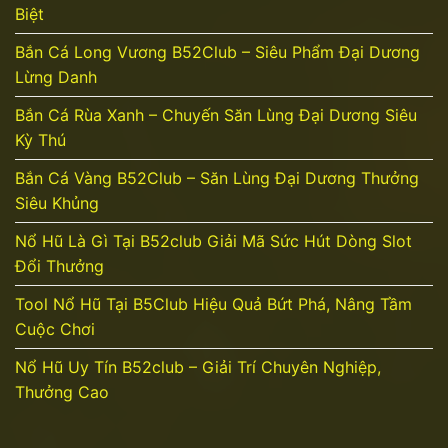
Biệt
Bắn Cá Long Vương B52Club – Siêu Phẩm Đại Dương
Lừng Danh
Bắn Cá Rùa Xanh – Chuyến Săn Lùng Đại Dương Siêu
Kỳ Thú
Bắn Cá Vàng B52Club – Săn Lùng Đại Dương Thưởng
Siêu Khủng
Nổ Hũ Là Gì Tại B52club Giải Mã Sức Hút Dòng Slot
Đổi Thưởng
Tool Nổ Hũ Tại B5Club Hiệu Quả Bứt Phá, Nâng Tầm
Cuộc Chơi
Nổ Hũ Uy Tín B52club – Giải Trí Chuyên Nghiệp,
Thưởng Cao