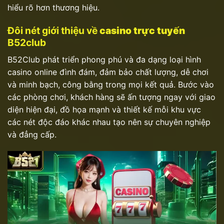
hiểu rõ hơn thương hiệu.
Đôi nét giới thiệu về
casino trực tuyến
B52club
B52Club phát triển phong phú và đa dạng loại hình
casino online đình đám, đảm bảo chất lượng, dễ chơi
và minh bạch, công bằng trong mọi kết quả. Bước vào
các phòng chơi, khách hàng sẽ ấn tượng ngay với giao
diện hiện đại, đồ họa mạnh và thiết kế mỗi khu vực
các nét độc đáo khác nhau tạo nên sự chuyên nghiệp
và đẳng cấp.