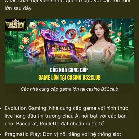
Chắc chắn hội viên sẽ rất quen thuộc với các tên tuổi
lớn sau đây.
Các nhà cung cấp game lớn tại casino B52club
Evolution Gaming: Nhà cung cấp game với hình thức
live hàng đầu thị trường châu Á, nổi bật với các bàn
chơi Baccarat, Roulette đạt chuẩn quốc tế.
Pragmatic Play: Đơn vị nổi tiếng với hệ thống slot,