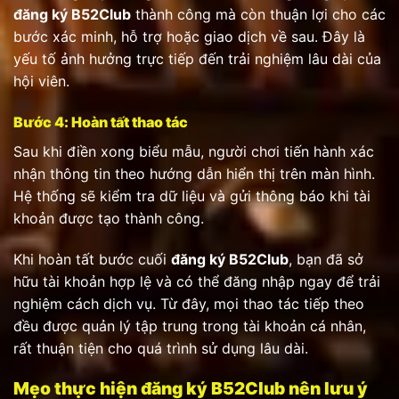
đăng ký B52Club
thành công mà còn thuận lợi cho các
bước xác minh, hỗ trợ hoặc giao dịch về sau. Đây là
yếu tố ảnh hưởng trực tiếp đến trải nghiệm lâu dài của
hội viên.
Bước 4: Hoàn tất thao tác
Sau khi điền xong biểu mẫu, người chơi tiến hành xác
nhận thông tin theo hướng dẫn hiển thị trên màn hình.
Hệ thống sẽ kiểm tra dữ liệu và gửi thông báo khi tài
khoản được tạo thành công.
Khi hoàn tất bước cuối
đăng ký B52Club
, bạn đã sở
hữu tài khoản hợp lệ và có thể đăng nhập ngay để trải
nghiệm cách dịch vụ. Từ đây, mọi thao tác tiếp theo
đều được quản lý tập trung trong tài khoản cá nhân,
rất thuận tiện cho quá trình sử dụng lâu dài.
Mẹo thực hiện đăng ký B52Club nên lưu ý