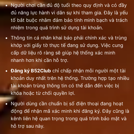
Người chơi cần đủ độ tuổi theo quy định và có đầy
đủ năng lực hành vi dân sự khi tham gia. Đây là yếu
tố bắt buộc nhằm đảm bảo tính minh bạch và trách
nhiệm trong quá trình sử dụng tài khoản.
Thông tin cá nhân khai báo phải chính xác và trùng
khớp với giấy tờ thực tế đang sử dụng. Việc cung
cấp dữ liệu rõ ràng sẽ giúp hệ thống xác minh
nhanh hơn khi cần hỗ trợ.
Đăng ký B52Club
chỉ chấp nhận mỗi người một tài
khoản duy nhất trên hệ thống. Trường hợp tạo nhiều
tài khoản trùng thông tin có thể dẫn đến việc bị
khóa hoặc từ chối quyền lợi.
Người dùng cần chuẩn bị số điện thoại đang hoạt
động để nhận mã xác minh khi đăng ký. Đây cũng là
kênh liên hệ quan trọng trong quá trình bảo mật và
hỗ trợ sau này.