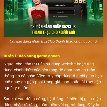
Chỉ dẫn đăng nhập B52Club thành thạo cho người mới
Bước 1: Vào cổng game chuẩn
Người chơi cần ưu tiên sử dụng website hoặc ứng
dụng chính thức của nền tảng để đảm bảo an toàn
thông tin cá nhân. Việc truy cập đúng địa chỉ giúp hạn
chế nguy cơ gặp phải trang giả mạo hoặc lỗi truy cập
ngoài ý muốn.
Sau khi vào đúng cổng, hệ thống sẽ hiển thị giao diện
đăng nhập rõ ràng, thân thiện với người dùng. Đây là