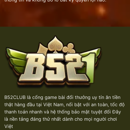
B52CLUB là cổng game bài đổi thưởng uy tín ăn tiền
thật hàng đầu tại Việt Nam, nổi bật với an toàn, tốc độ
thanh toán nhanh và hệ thống bảo mật tuyệt đối Đây
là nền tảng đáng thử nhất dành cho mọi người chơi
Việt