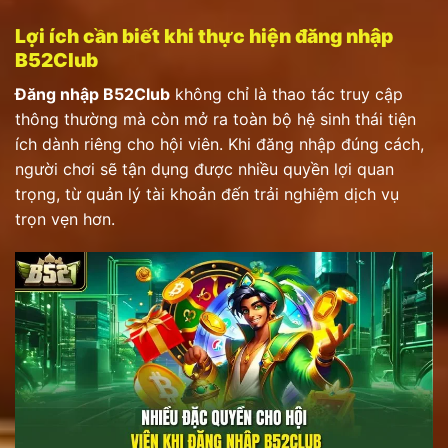
Lợi ích cần biết khi thực hiện đăng nhập
B52Club
Đăng nhập B52Club
không chỉ là thao tác truy cập
thông thường mà còn mở ra toàn bộ hệ sinh thái tiện
ích dành riêng cho hội viên. Khi đăng nhập đúng cách,
người chơi sẽ tận dụng được nhiều quyền lợi quan
trọng, từ quản lý tài khoản đến trải nghiệm dịch vụ
trọn vẹn hơn.