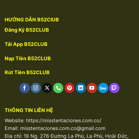
HƯỚNG DẪN B52ClUB
Đăng Ký B52CLUB
Tải App B52CLUB
Nạp Tiền B52CLUB
Rút Tiền B52CLUB
THÔNG TIN LIÊN HỆ
Website:
https://misstentaciones.com.co/
Email:
misstentaciones.com.co@gmail.com
Địa chỉ: 19 Ng. 276 Đường La Phù, La Phù, Hoài Đức,