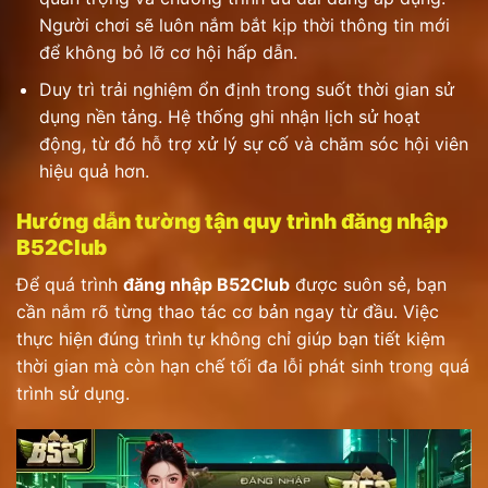
Người chơi sẽ luôn nắm bắt kịp thời thông tin mới
để không bỏ lỡ cơ hội hấp dẫn.
Duy trì trải nghiệm ổn định trong suốt thời gian sử
dụng nền tảng. Hệ thống ghi nhận lịch sử hoạt
động, từ đó hỗ trợ xử lý sự cố và chăm sóc hội viên
hiệu quả hơn.
Hướng dẫn tường tận quy trình đăng nhập
B52Club
Để quá trình
đăng nhập B52Club
được suôn sẻ, bạn
cần nắm rõ từng thao tác cơ bản ngay từ đầu. Việc
thực hiện đúng trình tự không chỉ giúp bạn tiết kiệm
thời gian mà còn hạn chế tối đa lỗi phát sinh trong quá
trình sử dụng.