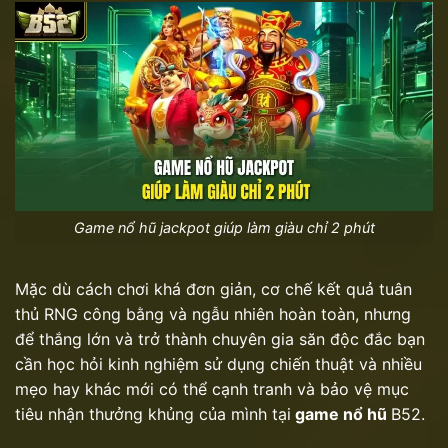
Game nổ hũ jackpot giúp làm giàu chỉ 2 phút
Mặc dù cách chơi khá đơn giản, cơ chế kết quả tuân
thủ RNG công bằng và ngẫu nhiên hoàn toàn, nhưng
để thắng lớn và trở thành chuyên gia săn độc đắc bạn
cần học hỏi kinh nghiệm sử dụng chiến thuật và nhiều
mẹo hay khác mới có thể cạnh tranh và bảo vệ mục
tiêu nhận thưởng khủng của mình tại
game nổ hũ
B52.