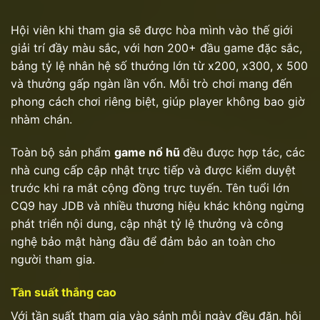
Hội viên khi tham gia sẽ được hòa mình vào thế giới
giải trí đầy màu sắc, với hơn 200+ đầu game đặc sắc,
bảng tỷ lệ nhân hệ số thưởng lớn từ x200, x300, x 500
và thưởng gấp ngàn lần vốn. Mỗi trò chơi mang đến
phong cách chơi riêng biệt, giúp player không bao giờ
nhàm chán.
Toàn bộ sản phẩm
game nổ hũ
đều được hợp tác, các
nhà cung cấp cập nhật trực tiếp và được kiểm duyệt
trước khi ra mắt cộng đồng trực tuyến. Tên tuổi lớn
CQ9 hay JDB và nhiều thương hiệu khác không ngừng
phát triển nội dung, cập nhật tỷ lệ thưởng và công
nghệ bảo mật hàng đầu để đảm bảo an toàn cho
người tham gia.
Tần suất thắng cao
Với tần suất tham gia vào sảnh mỗi ngày đều đặn, hội