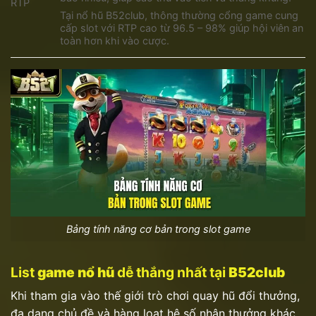
RTP
Tại nổ hũ B52club, thông thường cổng game cung
cấp slot với RTP cao từ 96.5 – 98% giúp hội viên an
toàn hơn khi vào cược.
Bảng tính năng cơ bản trong slot game
List
game nổ hũ
dễ thắng nhất tại
B52club
Khi tham gia vào thế giới trò chơi quay hũ đổi thưởng,
đa dạng chủ đề và hàng loạt hệ số nhân thưởng khác