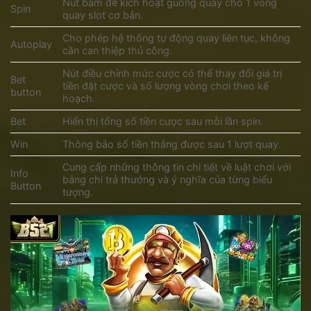
Nút bấm để kích hoạt guồng quay cho 1 vòng
Spin
quay slot cơ bản.
Cho phép hệ thống tự động quay liên tục, không
Autoplay
cần can thiệp thủ công.
Nút điều chỉnh mức cược có thể thay đổi giá trị
Bet
tiền đặt cược và số lượng vòng chơi theo kế
button
hoạch.
Bet
Hiển thị tổng số tiền cược sau mỗi lần spin.
Win
Thông báo số tiền thắng được sau 1 lượt quay.
Cung cấp những thông tin chi tiết về luật chơi với
Info
bảng chi trả thưởng và ý nghĩa của từng biểu
Button
tượng.