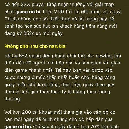
có đến 22% player từng nhận thưởng với giải thấp
nhất
game nổ hũ
triệu VNĐ trở lên chỉ trong vài ngày.
Chính những con số thiết thực và ấn tượng này để
sảnh tạo nên sức hút lớn khách hàng tiềm năng mới
đăng ký B52club mỗi ngày.
Phòng chơi thử cho newbie
Nổ hũ B52 mang đến phòng chơi thử cho newbie, tạo
điều kiện để người mới tiếp cận và làm quen với giao
diện game nhanh nhất. Tại đây, bạn vẫn được vào
cược nhưng ở mức thấp nhất hoặc chơi bằng vòng
quay miễn phí được tặng, thực hiện quay theo quy
định và kết quả tuân theo tỷ lệ thắng thua thông
thường.
Với hơn 200 tài khoản mới tham gia vào cấp độ cơ
bản mỗi ngày đã minh chứng cho độ hấp dẫn của
game nổ hũ.
Chỉ sau 4 ngày đã có hơn 70% tân binh