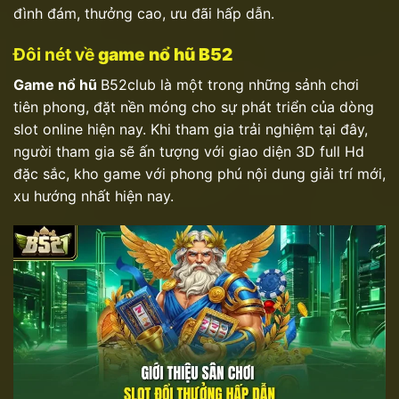
đình đám, thưởng cao, ưu đãi hấp dẫn.
Đôi nét về
game nổ hũ B52
Game nổ hũ
B52club là một trong những sảnh chơi
tiên phong, đặt nền móng cho sự phát triển của dòng
slot online hiện nay. Khi tham gia trải nghiệm tại đây,
người tham gia sẽ ấn tượng với giao diện 3D full Hd
đặc sắc, kho game với phong phú nội dung giải trí mới,
xu hướng nhất hiện nay.