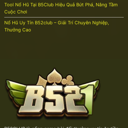
Tool Nổ Hũ Tại B5Club Hiệu Quả Bứt Phá, Nâng Tầm
Cuộc Chơi
Nổ Hũ Uy Tín B52club – Giải Trí Chuyên Nghiệp,
Thưởng Cao