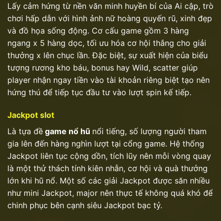
Lấy cảm hứng từ nền văn minh huyền bí của Ai cập, trò
chơi hấp dẫn với hình ảnh nữ hoàng quyến rũ, xinh đẹp
và đồ họa sống động. Cơ cấu game gồm 3 hàng
ngang x 5 hàng dọc, tối ưu hóa cơ hội thắng cho giải
thưởng x lên chục lần. Đặc biệt, sự xuất hiện của biểu
tượng rương kho báu, bonus hay Wild, scatter giúp
player nhận ngay tiền vào tài khoản riêng biệt tạo nên
hứng thú để tiếp tục đầu tư vào lượt spin kế tiếp.
Jackpot slot
Là tựa đề
game nổ hũ
nổi tiếng, số lượng người tham
gia lên đến hàng nghìn lượt tại cổng game. Hệ thống
Jackpot liên tục cộng dồn, tích lũy nên mỗi vòng quay
là một thử thách tính kiên nhẫn, cơ hội và quà thưởng
lớn khi hũ nổ. Một số các giải Jackpot được săn nhiều
như mini Jackpot, major nên thực tế không quá khó để
chinh phục bên cạnh siêu Jackpot bạc tỷ.