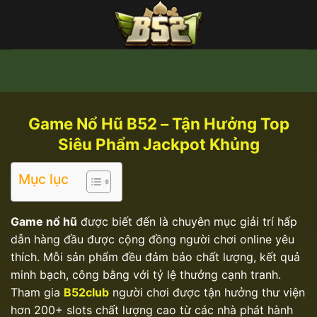
Bỏ
qua
nội
dung
Game Nổ Hũ B52 – Tận Hưởng Top
Siêu Phẩm Jackpot Khủng
Mục lục
Game nổ hũ
được biết đến là chuyên mục giải trí hấp
dẫn hàng đầu được cộng đồng người chơi online yêu
thích. Mỗi sản phẩm đều đảm bảo chất lượng, kết quả
minh bạch, công bằng với tỷ lệ thưởng cạnh tranh.
Tham gia
B52club
người chơi được tận hưởng thư viện
hơn 200+ slots chất lượng cao từ các nhà phát hành