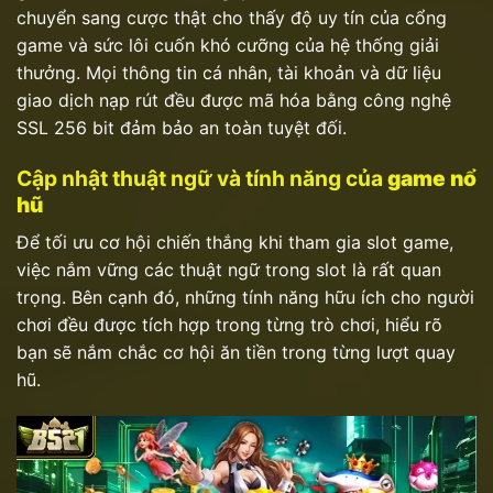
chuyển sang cược thật cho thấy độ uy tín của cổng
game và sức lôi cuốn khó cưỡng của hệ thống giải
thưởng. Mọi thông tin cá nhân, tài khoản và dữ liệu
giao dịch nạp rút đều được mã hóa bằng công nghệ
SSL 256 bit đảm bảo an toàn tuyệt đối.
Cập nhật thuật ngữ và tính năng của
game nổ
hũ
Để tối ưu cơ hội chiến thắng khi tham gia slot game,
việc nắm vững các thuật ngữ trong slot là rất quan
trọng. Bên cạnh đó, những tính năng hữu ích cho người
chơi đều được tích hợp trong từng trò chơi, hiểu rõ
bạn sẽ nắm chắc cơ hội ăn tiền trong từng lượt quay
hũ.