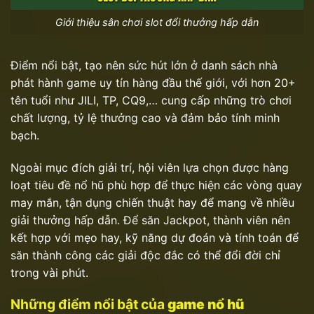
Giới thiệu sân chơi slot đổi thưởng hấp dẫn
Điểm nổi bật, tạo nên sức hút lớn ở danh sách nhà
phát hành game uy tín hàng đầu thế giới, với hơn 20+
tên tuổi như JILI, TP, CQ9,… cung cấp những trò chơi
chất lượng, tỷ lệ thưởng cao và đảm bảo tính minh
bạch.
Ngoài mục đích giải trí, hội viên lựa chọn được hàng
loạt tiêu đề nổ hũ phù hợp để thực hiện các vòng quay
may mắn, tận dụng chiến thuật hay để mang về nhiều
giải thưởng hấp dẫn. Để săn Jackpot, thành viên nên
kết hợp với mẹo hay, kỹ năng dự đoán và tính toán để
săn thành công các giải độc đắc có thể đổi đời chỉ
trong vài phút.
Những điểm nổi bật của
game nổ hũ