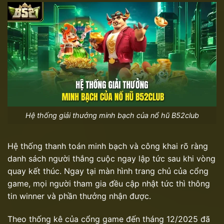
Hệ thống giải thưởng minh bạch của nổ hũ B52club
Hệ thống thanh toán minh bạch và công khai rõ ràng
danh sách người thắng cuộc ngay lập tức sau khi vòng
quay kết thúc. Ngay tại màn hình trang chủ của cổng
game, mọi người tham gia đều cập nhật tức thì thông
tin winner và phần thưởng nhận được.
Theo thống kê của cổng game đến tháng 12/2025 đã